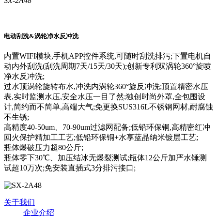
SX-2A48
电动刮洗&涡轮净水反冲洗
内置WIFI模块,手机APP控件系统,可随时刮洗排污;下置电机自
动内外刮洗(刮洗周期7天/15天/30天);创新专利双涡轮360°旋喷
净水反冲洗;
过水顶涡轮旋转布水,冲洗内涡轮360°旋反冲洗;顶置精密水压
表,实时监测水压,安全水压一目了然;独创时尚外罩,全包围设
计,简约而不简单,高端大气;免更换SUS316L不锈钢网材,耐腐蚀
不生锈;
高精度40-50um、70-90um过滤网配备;低铅环保铜,高精密红冲
回火保护精加工工艺;低铅环保铜+水享蓝晶纳米镀层工艺;
瓶体爆破压力超80公斤;
瓶体零下30℃、加压结冰无爆裂测试;瓶体12公斤加严水锤测
试超10万次;免安装直插式3分排污接口;
关于我们
企业介绍